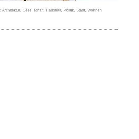
r:
,
,
,
,
,
Architektur
Gesellschaft
Haushalt
Politik
Stadt
Wohnen