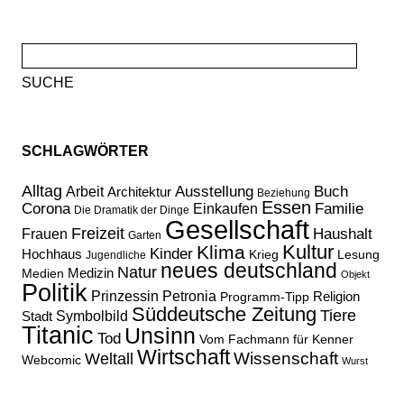
Suche
nach:
SCHLAGWÖRTER
Alltag
Ausstellung
Buch
Arbeit
Architektur
Beziehung
Essen
Corona
Familie
Einkaufen
Die Dramatik der Dinge
Gesellschaft
Freizeit
Haushalt
Frauen
Garten
Kultur
Klima
Kinder
Hochhaus
Lesung
Krieg
Jugendliche
neues deutschland
Natur
Medizin
Medien
Objekt
Politik
Prinzessin Petronia
Religion
Programm-Tipp
Süddeutsche Zeitung
Tiere
Stadt
Symbolbild
Titanic
Unsinn
Tod
Vom Fachmann für Kenner
Wirtschaft
Wissenschaft
Weltall
Webcomic
Wurst