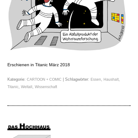
Erschienen in Titanic März 2018
Kategorie:
| Schlagwörter:
,
,
CARTOON + COMIC
Essen
Haushalt
,
,
Titanic
Weltall
Wissenschaft