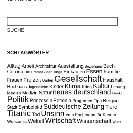
Suche
nach:
SCHLAGWÖRTER
Alltag
Ausstellung
Buch
Arbeit
Architektur
Beziehung
Essen
Corona
Familie
Einkaufen
Die Dramatik der Dinge
Gesellschaft
Freizeit
Haushalt
Frauen
Garten
Kultur
Klima
Kinder
Hochhaus
Lesung
Krieg
Jugendliche
neues deutschland
Natur
Medizin
Medien
Objekt
Politik
Prinzessin Petronia
Religion
Programm-Tipp
Süddeutsche Zeitung
Tiere
Stadt
Symbolbild
Titanic
Unsinn
Tod
Vom Fachmann für Kenner
Wirtschaft
Wissenschaft
Weltall
Webcomic
Wurst