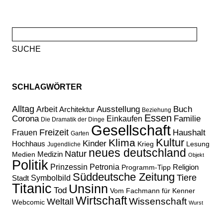
Suche
nach:
SCHLAGWÖRTER
Alltag
Ausstellung
Buch
Arbeit
Architektur
Beziehung
Essen
Corona
Familie
Einkaufen
Die Dramatik der Dinge
Gesellschaft
Freizeit
Haushalt
Frauen
Garten
Kultur
Klima
Kinder
Hochhaus
Lesung
Krieg
Jugendliche
neues deutschland
Natur
Medizin
Medien
Objekt
Politik
Prinzessin Petronia
Religion
Programm-Tipp
Süddeutsche Zeitung
Tiere
Stadt
Symbolbild
Titanic
Unsinn
Tod
Vom Fachmann für Kenner
Wirtschaft
Wissenschaft
Weltall
Webcomic
Wurst