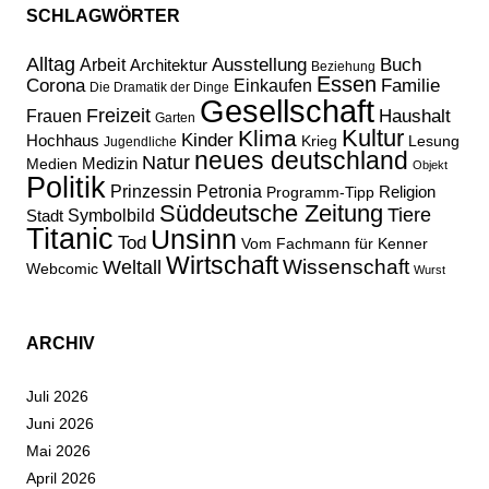
SCHLAGWÖRTER
Alltag
Ausstellung
Buch
Arbeit
Architektur
Beziehung
Essen
Corona
Familie
Einkaufen
Die Dramatik der Dinge
Gesellschaft
Freizeit
Haushalt
Frauen
Garten
Kultur
Klima
Kinder
Hochhaus
Lesung
Krieg
Jugendliche
neues deutschland
Natur
Medizin
Medien
Objekt
Politik
Prinzessin Petronia
Religion
Programm-Tipp
Süddeutsche Zeitung
Tiere
Stadt
Symbolbild
Titanic
Unsinn
Tod
Vom Fachmann für Kenner
Wirtschaft
Wissenschaft
Weltall
Webcomic
Wurst
ARCHIV
Juli 2026
Juni 2026
Mai 2026
April 2026