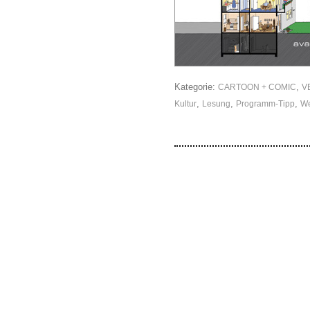
Kategorie:
,
CARTOON + COMIC
V
,
,
,
Kultur
Lesung
Programm-Tipp
W