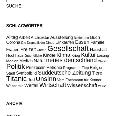
nach:
SCHLAGWÖRTER
Alltag
Ausstellung
Buch
Arbeit
Architektur
Beziehung
Essen
Corona
Familie
Einkaufen
Die Dramatik der Dinge
Gesellschaft
Freizeit
Haushalt
Frauen
Garten
Kultur
Klima
Kinder
Hochhaus
Lesung
Krieg
Jugendliche
neues deutschland
Natur
Medizin
Medien
Objekt
Politik
Prinzessin Petronia
Religion
Programm-Tipp
Süddeutsche Zeitung
Tiere
Stadt
Symbolbild
Titanic
Unsinn
Tod
Vom Fachmann für Kenner
Wirtschaft
Wissenschaft
Weltall
Webcomic
Wurst
ARCHIV
Juli 2026