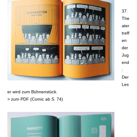
37.
The
ater
treff
en
der
Jug
end
:
Der
Les
er wird zum Bühnenstück.
>
zum PDF (Comic ab S. 74)