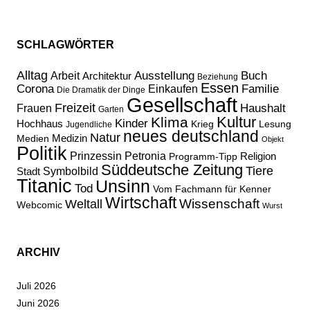
SCHLAGWÖRTER
Alltag
Ausstellung
Buch
Arbeit
Architektur
Beziehung
Essen
Corona
Familie
Einkaufen
Die Dramatik der Dinge
Gesellschaft
Freizeit
Haushalt
Frauen
Garten
Kultur
Klima
Kinder
Hochhaus
Lesung
Krieg
Jugendliche
neues deutschland
Natur
Medizin
Medien
Objekt
Politik
Prinzessin Petronia
Religion
Programm-Tipp
Süddeutsche Zeitung
Tiere
Stadt
Symbolbild
Titanic
Unsinn
Tod
Vom Fachmann für Kenner
Wirtschaft
Wissenschaft
Weltall
Webcomic
Wurst
ARCHIV
Juli 2026
Juni 2026