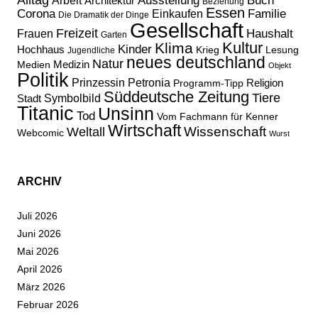
Ausstellung
Buch
Arbeit
Architektur
Beziehung
Essen
Corona
Familie
Einkaufen
Die Dramatik der Dinge
Gesellschaft
Freizeit
Haushalt
Frauen
Garten
Kultur
Klima
Kinder
Hochhaus
Lesung
Krieg
Jugendliche
neues deutschland
Natur
Medizin
Medien
Objekt
Politik
Prinzessin Petronia
Religion
Programm-Tipp
Süddeutsche Zeitung
Tiere
Stadt
Symbolbild
Titanic
Unsinn
Tod
Vom Fachmann für Kenner
Wirtschaft
Wissenschaft
Weltall
Webcomic
Wurst
ARCHIV
Juli 2026
Juni 2026
Mai 2026
April 2026
März 2026
Februar 2026