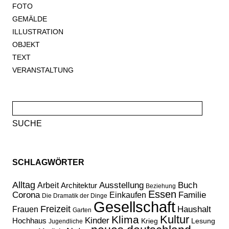
FOTO
GEMÄLDE
ILLUSTRATION
OBJEKT
TEXT
VERANSTALTUNG
Suche
nach:
SCHLAGWÖRTER
Alltag
Ausstellung
Buch
Arbeit
Architektur
Beziehung
Essen
Corona
Familie
Einkaufen
Die Dramatik der Dinge
Gesellschaft
Freizeit
Haushalt
Frauen
Garten
Kultur
Klima
Kinder
Hochhaus
Lesung
Krieg
Jugendliche