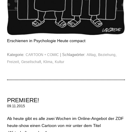
Erschienen in Psychologie Heute compact
Kategorie:
| Schlagwörter:
,
,
CARTOON + COMIC
Alltag
Beziehung
,
,
,
Freizeit
Gesellschaft
Klima
Kultur
PREMIERE!
09.11.2015
Ab heute gibt es alle zwei Wochen im Online-Angebot der ZDF
heute-show einen Cartoon von mir unter dem Titel