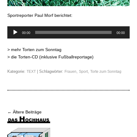
Sportreporter Paul Morf berichtet:
Audio-
00:00
00:00
Player
>
mehr Torten zum Sonntag
>
die Torten-CD (inklusive Fußballreportage)
Kategorie:
| Schlagwörter:
,
,
TEXT
Frauen
Sport
Torte zum Sonntag
Beitrags-
←
Ältere Beiträge
Navigation