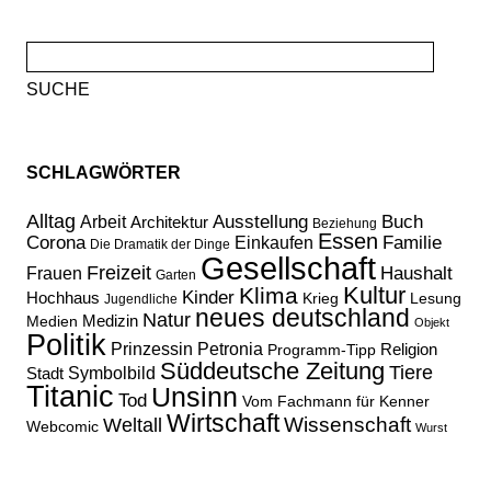
Suche
nach:
SCHLAGWÖRTER
Alltag
Ausstellung
Buch
Arbeit
Architektur
Beziehung
Essen
Corona
Familie
Einkaufen
Die Dramatik der Dinge
Gesellschaft
Freizeit
Haushalt
Frauen
Garten
Kultur
Klima
Kinder
Hochhaus
Lesung
Krieg
Jugendliche
neues deutschland
Natur
Medizin
Medien
Objekt
Politik
Prinzessin Petronia
Religion
Programm-Tipp
Süddeutsche Zeitung
Tiere
Stadt
Symbolbild
Titanic
Unsinn
Tod
Vom Fachmann für Kenner
Wirtschaft
Wissenschaft
Weltall
Webcomic
Wurst