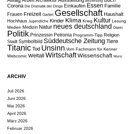
Ausstellung
Buch
Arbeit
Architektur
Beziehung
Essen
Corona
Familie
Einkaufen
Die Dramatik der Dinge
Gesellschaft
Freizeit
Haushalt
Frauen
Garten
Kultur
Klima
Kinder
Hochhaus
Lesung
Krieg
Jugendliche
neues deutschland
Natur
Medizin
Medien
Objekt
Politik
Prinzessin Petronia
Religion
Programm-Tipp
Süddeutsche Zeitung
Tiere
Stadt
Symbolbild
Titanic
Unsinn
Tod
Vom Fachmann für Kenner
Wirtschaft
Wissenschaft
Weltall
Webcomic
Wurst
ARCHIV
Juli 2026
Juni 2026
Mai 2026
April 2026
März 2026
Februar 2026