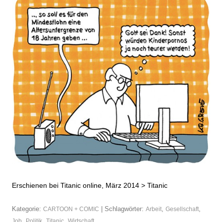
Erschienen bei Titanic online, März 2014 >
Titanic
Kategorie:
| Schlagwörter:
,
,
CARTOON + COMIC
Arbeit
Gesellschaft
,
,
,
Job
Politik
Titanic
Wirtschaft