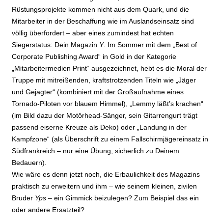
Rüstungsprojekte kommen nicht aus dem Quark, und die
Mitarbeiter in der Beschaffung wie im Auslandseinsatz sind
völlig überfordert – aber eines zumindest hat echten
Siegerstatus: Dein Magazin
Y
. Im Sommer mit dem „Best of
Corporate Publishing Award“ in Gold in der Kategorie
„Mitarbeitermedien Print“ ausgezeichnet, hebt es die Moral der
Truppe mit mitreißenden, kraftstrotzenden Titeln wie „Jäger
und Gejagter“ (kombiniert mit der Großaufnahme eines
Tornado-Piloten vor blauem Himmel), „Lemmy läßt’s krachen“
(im Bild dazu der Motörhead-Sänger, sein Gitarrengurt trägt
passend eiserne Kreuze als Deko) oder „Landung in der
Kampfzone“ (als Überschrift zu einem Fallschirmjägereinsatz in
Südfrankreich – nur eine Übung, sicherlich zu Deinem
Bedauern).
Wie wäre es denn jetzt noch, die Erbaulichkeit des Magazins
praktisch zu erweitern und ihm – wie seinem kleinen, zivilen
Bruder
Yps
– ein Gimmick beizulegen? Zum Beispiel das ein
oder andere Ersatzteil?