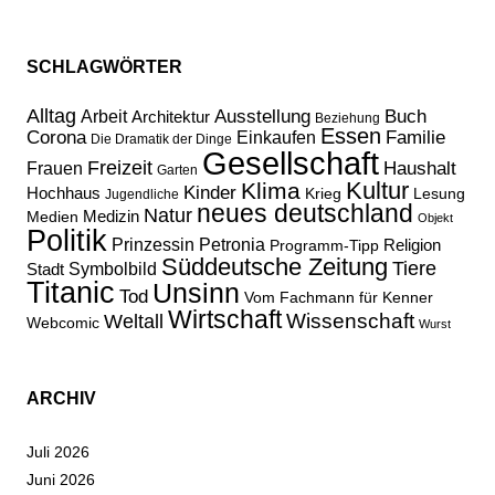
SCHLAGWÖRTER
Alltag
Ausstellung
Buch
Arbeit
Architektur
Beziehung
Essen
Corona
Familie
Einkaufen
Die Dramatik der Dinge
Gesellschaft
Freizeit
Haushalt
Frauen
Garten
Kultur
Klima
Kinder
Hochhaus
Lesung
Krieg
Jugendliche
neues deutschland
Natur
Medizin
Medien
Objekt
Politik
Prinzessin Petronia
Religion
Programm-Tipp
Süddeutsche Zeitung
Tiere
Stadt
Symbolbild
Titanic
Unsinn
Tod
Vom Fachmann für Kenner
Wirtschaft
Wissenschaft
Weltall
Webcomic
Wurst
ARCHIV
Juli 2026
Juni 2026