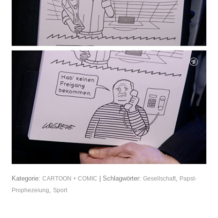
Kategorie:
| Schlagwörter:
,
CARTOON + COMIC
Gesellschaft
Papst-
,
Prophezeiung
Sport