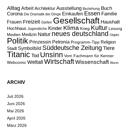
Alltag
Ausstellung
Buch
Arbeit
Architektur
Beziehung
Essen
Corona
Familie
Einkaufen
Die Dramatik der Dinge
Gesellschaft
Freizeit
Haushalt
Frauen
Garten
Kultur
Klima
Kinder
Hochhaus
Lesung
Krieg
Jugendliche
neues deutschland
Natur
Medizin
Medien
Objekt
Politik
Prinzessin Petronia
Religion
Programm-Tipp
Süddeutsche Zeitung
Tiere
Stadt
Symbolbild
Titanic
Unsinn
Tod
Vom Fachmann für Kenner
Wirtschaft
Wissenschaft
Weltall
Webcomic
Wurst
ARCHIV
Juli 2026
Juni 2026
Mai 2026
April 2026
März 2026