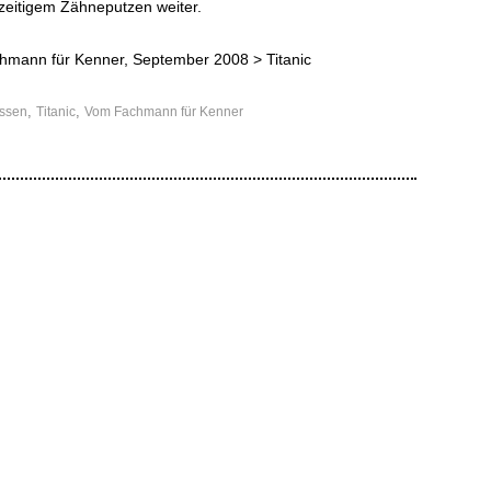
hzeitigem Zähneputzen weiter.
achmann für Kenner, September 2008 >
Titanic
,
,
ssen
Titanic
Vom Fachmann für Kenner