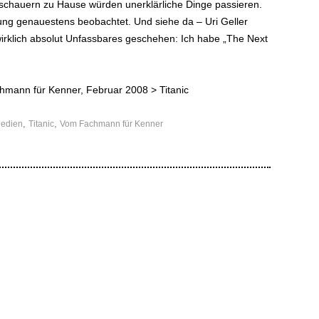
schauern zu Hause würden unerklärliche Dinge passieren.
g genauestens beobachtet. Und siehe da – Uri Geller
 wirklich absolut Unfassbares geschehen: Ich habe „The Next
achmann für Kenner, Februar 2008 >
Titanic
,
,
edien
Titanic
Vom Fachmann für Kenner