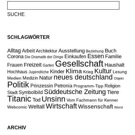
Suche
nach:
SCHLAGWÖRTER
Alltag
Ausstellung
Buch
Arbeit
Architektur
Beziehung
Essen
Corona
Familie
Einkaufen
Die Dramatik der Dinge
Gesellschaft
Freizeit
Haushalt
Frauen
Garten
Kultur
Klima
Kinder
Hochhaus
Lesung
Krieg
Jugendliche
neues deutschland
Natur
Medizin
Medien
Objekt
Politik
Prinzessin Petronia
Religion
Programm-Tipp
Süddeutsche Zeitung
Tiere
Stadt
Symbolbild
Titanic
Unsinn
Tod
Vom Fachmann für Kenner
Wirtschaft
Wissenschaft
Weltall
Webcomic
Wurst
ARCHIV