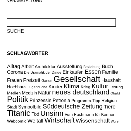
VERANSTALTUNG
Suche
nach:
SCHLAGWÖRTER
Alltag
Ausstellung
Buch
Arbeit
Architektur
Beziehung
Essen
Corona
Familie
Einkaufen
Die Dramatik der Dinge
Gesellschaft
Freizeit
Haushalt
Frauen
Garten
Kultur
Klima
Kinder
Hochhaus
Lesung
Krieg
Jugendliche
neues deutschland
Natur
Medizin
Medien
Objekt
Politik
Prinzessin Petronia
Religion
Programm-Tipp
Süddeutsche Zeitung
Tiere
Stadt
Symbolbild
Titanic
Unsinn
Tod
Vom Fachmann für Kenner
Wirtschaft
Wissenschaft
Weltall
Webcomic
Wurst